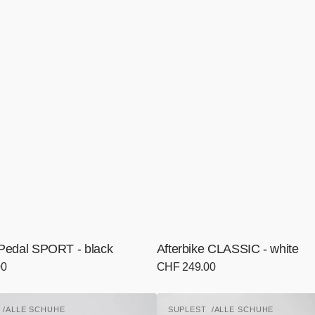
t Pedal SPORT - black
Afterbike CLASSIC - white
00
Normaler
CHF 249.00
Preis
Afterbike
T
ALLE SCHUHE
SUPLEST
ALLE SCHUHE