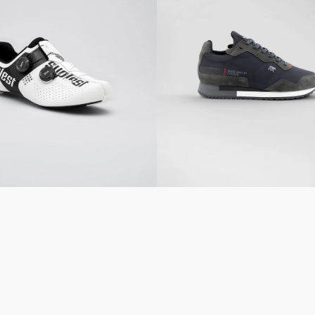
SPORT
Anbieter:
-
ack
black