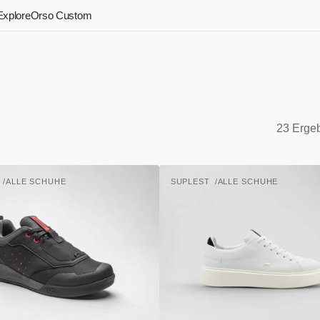
Explore
Orso Custom
23 Erge
Afterbike
T
ALLE SCHUHE
SUPLEST
ALLE SCHUHE
CLASSIC
Anbieter:
-
white