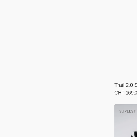
Trail 2.0
Normaler
CHF 169.
Preis
Road
SUPLES
ORSO
Anbieter:
-
team
edition