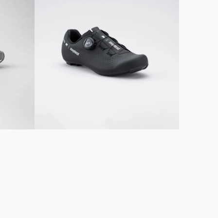
SPORT
Anbieter:
-
black