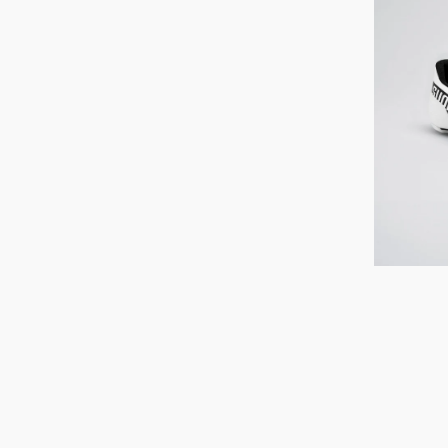
PRO
Anbieter:
-
offwhite/bl