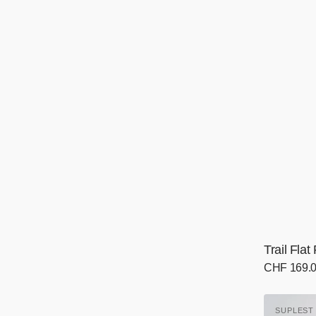
Trail Fla
Normaler
CHF 169.
Preis
Road
SUPLES