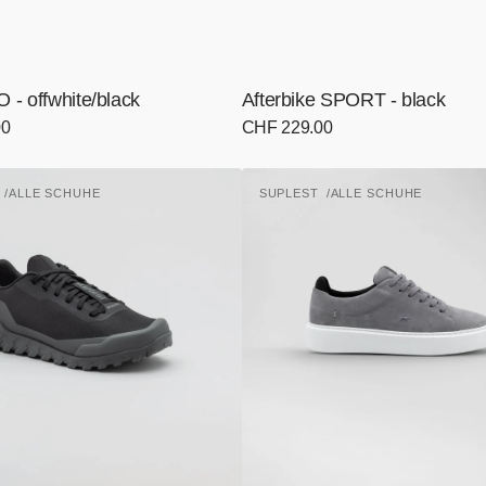
- offwhite/black
Afterbike SPORT - black
00
Normaler
CHF 229.00
Preis
Afterbike
T
ALLE SCHUHE
SUPLEST
ALLE SCHUHE
CLASSIC
Anbieter:
-
grey