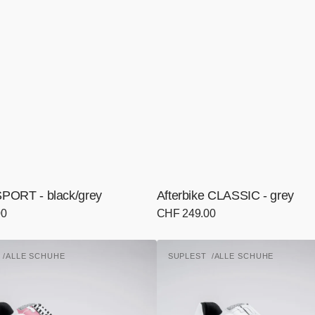
 SPORT - black/grey
Afterbike CLASSIC - grey
00
Normaler
CHF 249.00
Preis
Road
T
ALLE SCHUHE
SUPLEST
ALLE SCHUHE
ORSO
Anbieter:
-
white