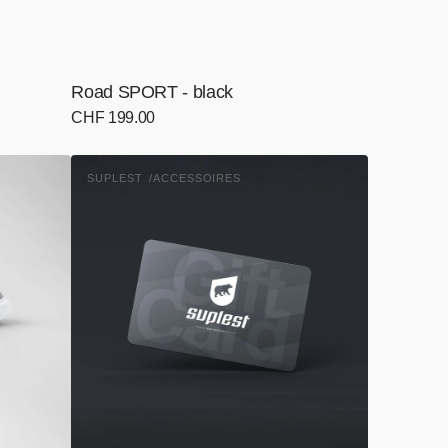
Road SPORT - black
Normaler
CHF 199.00
Preis
Gutscheinkarte
SUPLEST
ACCESSOIRES
Anbieter: